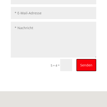
Senden
=
5 + 4